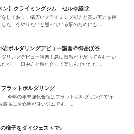
スン】クライミングジム セル＠経堂
グをしており、幅広いクライミング能力と高い実力を持
した。今やりたいと思っている事のためにも...
外岩ボルダリングデビュー講習＠御岳渓谷
ルダリングデビュー講習！急に気温が下がってさむーい
たが、一日中岩と触れ合って楽しんでいただ...
in フラットボルダリング
 今年の年末強化合宿はフラットボルダリングで行
最高に居心地が良いジムです。 ...
月の様子をダイジェストで♪