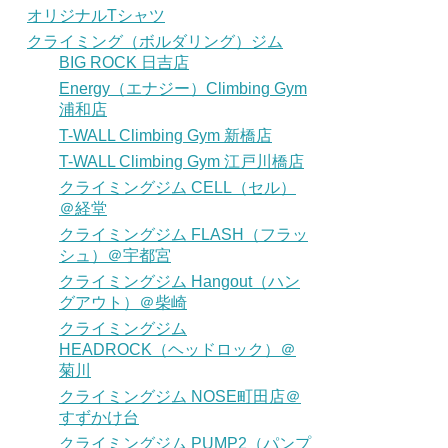
オリジナルTシャツ
クライミング（ボルダリング）ジム
BIG ROCK 日吉店
Energy（エナジー）Climbing Gym
浦和店
T-WALL Climbing Gym 新橋店
T-WALL Climbing Gym 江戸川橋店
クライミングジム CELL（セル）
＠経堂
クライミングジム FLASH（フラッ
シュ）＠宇都宮
クライミングジム Hangout（ハン
グアウト）＠柴崎
クライミングジム
HEADROCK（ヘッドロック）＠
菊川
クライミングジム NOSE町田店＠
すずかけ台
クライミングジム PUMP2（パンプ