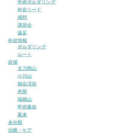
外岩ボルダリング
外岩リード
感想
講習会
遠足
外岩情報
ボルダリング
ルート
岩場
太刀岡山
小川山
御岳渓谷
恵那
瑞牆山
甲府幕岩
鳳来
未分類
治療・ケア