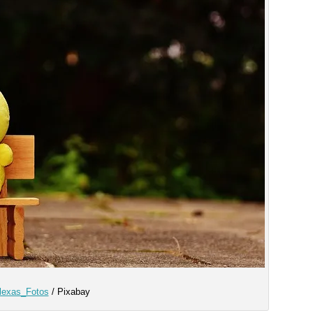
lexas_Fotos
/ Pixabay