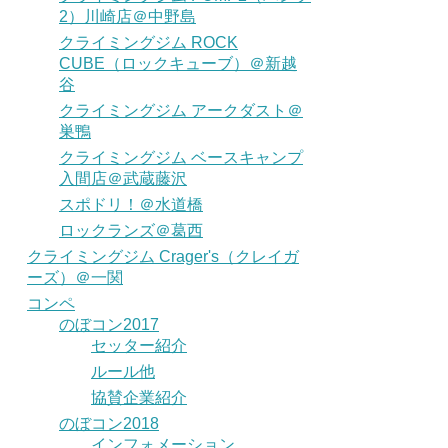
2）川崎店＠中野島
クライミングジム ROCK
CUBE（ロックキューブ）＠新越
谷
クライミングジム アークダスト＠
巣鴨
クライミングジム ベースキャンプ
入間店＠武蔵藤沢
スポドリ！＠水道橋
ロックランズ＠葛西
クライミングジム Crager's（クレイガ
ーズ）＠一関
コンペ
のぼコン2017
セッター紹介
ルール他
協賛企業紹介
のぼコン2018
インフォメーション