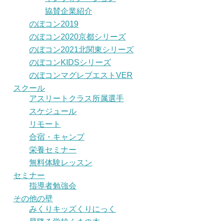
協賛企業紹介
のぼコン2019
のぼコン2020京都シリーズ
のぼコン2021北関東シリーズ
のぼコンKIDSシリーズ
のぼコンマグレブエストVER
スクール
アスリートクラス所属選手
スケジュール
リモート
合宿・キャンプ
栄養セミナー
無料体験レッスン
セミナー
指導者勉強会
その他の壁
みくりキッズくりにっく