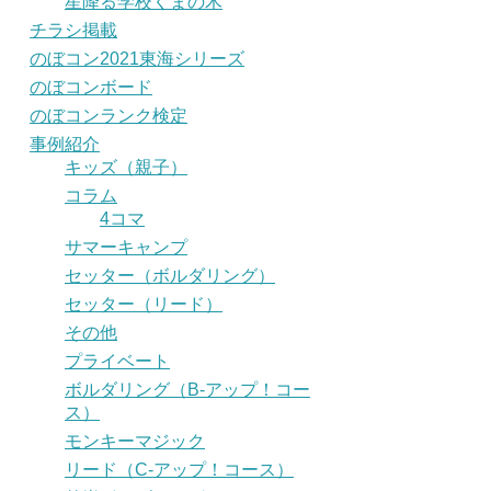
星降る学校くまの木
チラシ掲載
のぼコン2021東海シリーズ
のぼコンボード
のぼコンランク検定
事例紹介
キッズ（親子）
コラム
4コマ
サマーキャンプ
セッター（ボルダリング）
セッター（リード）
その他
プライベート
ボルダリング（B-アップ！コー
ス）
モンキーマジック
リード（C-アップ！コース）