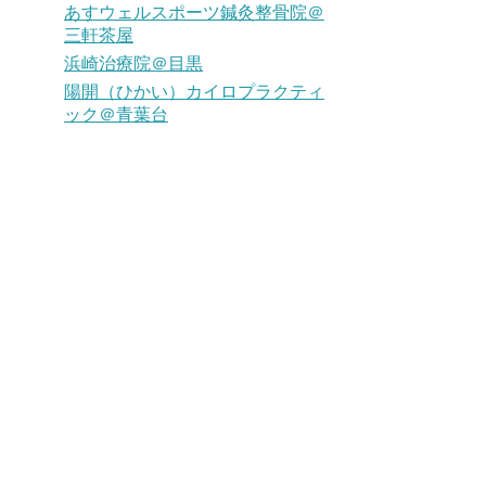
あすウェルスポーツ鍼灸整骨院＠
三軒茶屋
浜崎治療院＠目黒
陽開（ひかい）カイロプラクティ
ック＠青葉台