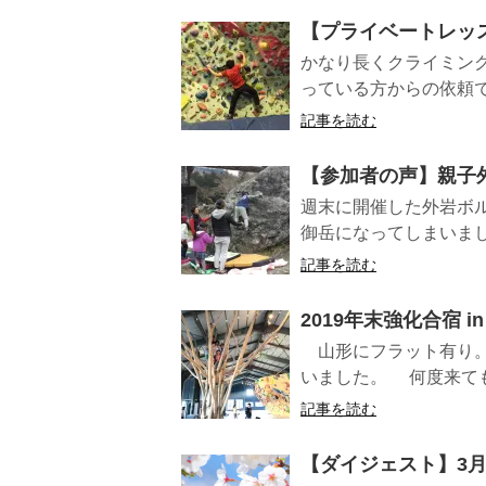
【プライベートレッ
かなり長くクライミン
っている方からの依頼で
記事を読む
【参加者の声】親子
週末に開催した外岩ボ
御岳になってしまいまし
記事を読む
2019年末強化合宿 
山形にフラット有り。
いました。 何度来ても
記事を読む
【ダイジェスト】3