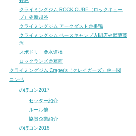
野島
クライミングジム ROCK CUBE（ロックキュー
ブ）＠新越谷
クライミングジム アークダスト＠巣鴨
クライミングジム ベースキャンプ入間店＠武蔵藤
沢
スポドリ！＠水道橋
ロックランズ＠葛西
クライミングジム Crager's（クレイガーズ）＠一関
コンペ
のぼコン2017
セッター紹介
ルール他
協賛企業紹介
のぼコン2018