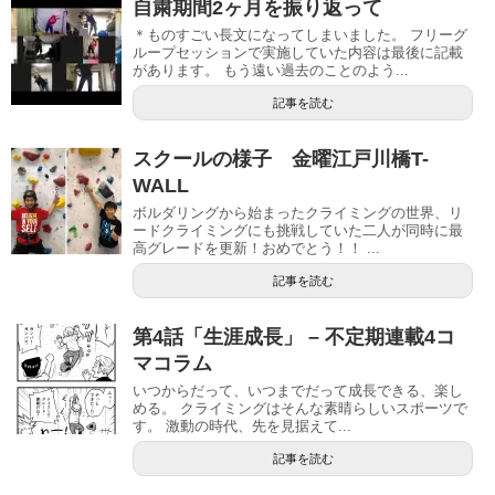
自粛期間2ヶ月を振り返って
＊ものすごい長文になってしまいました。 フリーグ
ループセッションで実施していた内容は最後に記載
があります。 もう遠い過去のことのよう...
記事を読む
スクールの様子 金曜江戸川橋T-
WALL
ボルダリングから始まったクライミングの世界、リ
ードクライミングにも挑戦していた二人が同時に最
高グレードを更新！おめでとう！！ ...
記事を読む
第4話「生涯成長」 – 不定期連載4コ
マコラム
いつからだって、いつまでだって成長できる、楽し
める。 クライミングはそんな素晴らしいスポーツで
す。 激動の時代、先を見据えて...
記事を読む