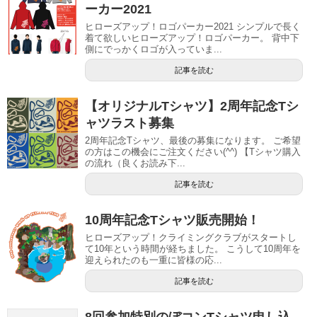
ーカー2021
ヒローズアップ！ロゴパーカー2021 シンプルで長く
着て欲しいヒローズアップ！ロゴパーカー。 背中下
側にでっかくロゴが入っていま...
記事を読む
【オリジナルTシャツ】2周年記念Tシ
ャツラスト募集
2周年記念Tシャツ、最後の募集になります。 ご希望
の方はこの機会にご注文ください(^^) 【Tシャツ購入
の流れ（良くお読み下...
記事を読む
10周年記念Tシャツ販売開始！
ヒローズアップ！クライミングクラブがスタートし
て10年という時間が経ちました。 こうして10周年を
迎えられたのも一重に皆様の応...
記事を読む
8回参加特別のぼコンTシャツ申し込