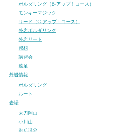
ボルダリング（B-アップ！コース）
モンキーマジック
リード（C-アップ！コース）
外岩ボルダリング
外岩リード
感想
講習会
遠足
外岩情報
ボルダリング
ルート
岩場
太刀岡山
小川山
御岳渓谷