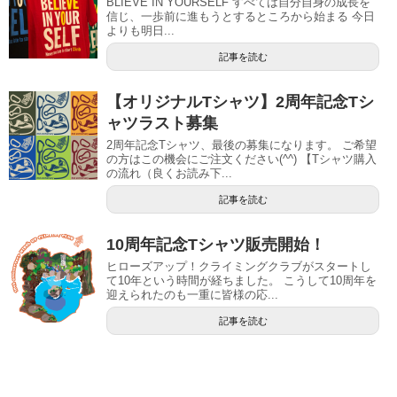
BLIEVE IN YOURSELF すべては自分自身の成長を
信じ、一歩前に進もうとするところから始まる 今日
よりも明日...
記事を読む
【オリジナルTシャツ】2周年記念Tシ
ャツラスト募集
2周年記念Tシャツ、最後の募集になります。 ご希望
の方はこの機会にご注文ください(^^) 【Tシャツ購入
の流れ（良くお読み下...
記事を読む
10周年記念Tシャツ販売開始！
ヒローズアップ！クライミングクラブがスタートし
て10年という時間が経ちました。 こうして10周年を
迎えられたのも一重に皆様の応...
記事を読む