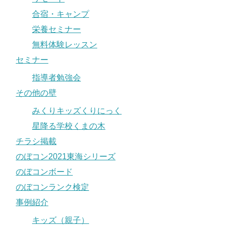
合宿・キャンプ
栄養セミナー
無料体験レッスン
セミナー
指導者勉強会
その他の壁
みくりキッズくりにっく
星降る学校くまの木
チラシ掲載
のぼコン2021東海シリーズ
のぼコンボード
のぼコンランク検定
事例紹介
キッズ（親子）