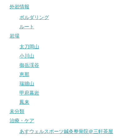
外岩情報
ボルダリング
ルート
岩場
太刀岡山
小川山
御岳渓谷
恵那
瑞牆山
甲府幕岩
鳳来
未分類
治療・ケア
あすウェルスポーツ鍼灸整骨院＠三軒茶屋