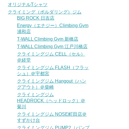
オリジナルTシャツ
クライミング（ボルダリング）ジム
BIG ROCK 日吉店
Energy（エナジー）Climbing Gym
浦和店
T-WALL Climbing Gym 新橋店
T-WALL Climbing Gym 江戸川橋店
クライミングジム CELL（セル）
＠経堂
クライミングジム FLASH（フラッ
シュ）＠宇都宮
クライミングジム Hangout（ハン
グアウト）＠柴崎
クライミングジム
HEADROCK（ヘッドロック）＠
菊川
クライミングジム NOSE町田店＠
すずかけ台
クライミングジム PUMP2（パンプ