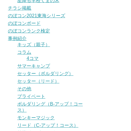
星降る学校くまの木
チラシ掲載
のぼコン2021東海シリーズ
のぼコンボード
のぼコンランク検定
事例紹介
キッズ（親子）
コラム
4コマ
サマーキャンプ
セッター（ボルダリング）
セッター（リード）
その他
プライベート
ボルダリング（B-アップ！コー
ス）
モンキーマジック
リード（C-アップ！コース）