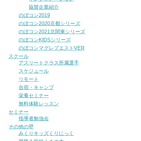
協賛企業紹介
のぼコン2019
のぼコン2020京都シリーズ
のぼコン2021北関東シリーズ
のぼコンKIDSシリーズ
のぼコンマグレブエストVER
スクール
アスリートクラス所属選手
スケジュール
リモート
合宿・キャンプ
栄養セミナー
無料体験レッスン
セミナー
指導者勉強会
その他の壁
みくりキッズくりにっく