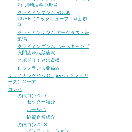
2）川崎店＠中野島
クライミングジム ROCK
CUBE（ロックキューブ）＠新越
谷
クライミングジム アークダスト＠
巣鴨
クライミングジム ベースキャンプ
入間店＠武蔵藤沢
スポドリ！＠水道橋
ロックランズ＠葛西
クライミングジム Crager's（クレイガ
ーズ）＠一関
コンペ
のぼコン2017
セッター紹介
ルール他
協賛企業紹介
のぼコン2018
インフォメーション