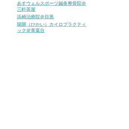
あすウェルスポーツ鍼灸整骨院＠
三軒茶屋
浜崎治療院＠目黒
陽開（ひかい）カイロプラクティ
ック＠青葉台