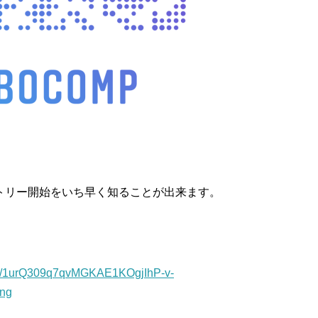
リー開始をいち早く知ることが出来ます。
s/d/1urQ309q7qvMGKAE1KOgjIhP-v-
ng