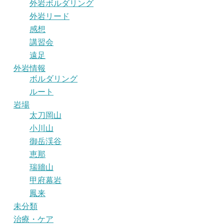
外岩ボルダリング
外岩リード
感想
講習会
遠足
外岩情報
ボルダリング
ルート
岩場
太刀岡山
小川山
御岳渓谷
恵那
瑞牆山
甲府幕岩
鳳来
未分類
治療・ケア