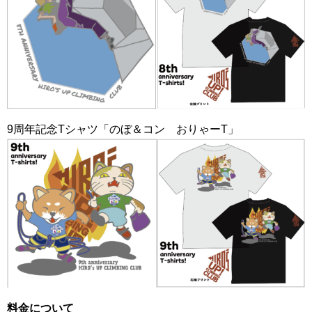
9周年記念Tシャツ「のぼ＆コン おりゃーT」
料金について