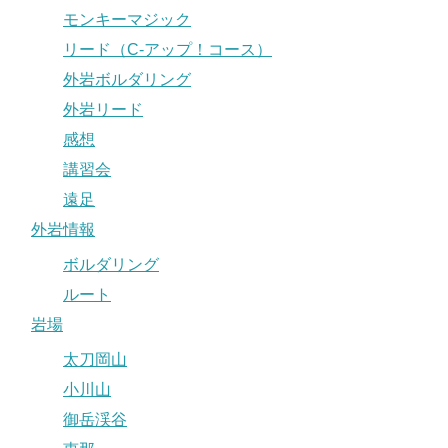
モンキーマジック
リード（C-アップ！コース）
外岩ボルダリング
外岩リード
感想
講習会
遠足
外岩情報
ボルダリング
ルート
岩場
太刀岡山
小川山
御岳渓谷