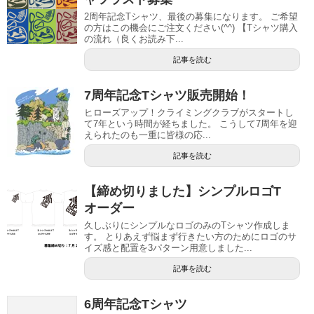
2周年記念Tシャツ、最後の募集になります。 ご希望
の方はこの機会にご注文ください(^^) 【Tシャツ購入
の流れ（良くお読み下...
記事を読む
7周年記念Tシャツ販売開始！
ヒローズアップ！クライミングクラブがスタートし
て7年という時間が経ちました。 こうして7周年を迎
えられたのも一重に皆様の応...
記事を読む
【締め切りました】シンプルロゴT
オーダー
久しぶりにシンプルなロゴのみのTシャツ作成しま
す。 とりあえず悩まず行きたい方のためにロゴのサ
イズ感と配置を3パターン用意しました...
記事を読む
6周年記念Tシャツ