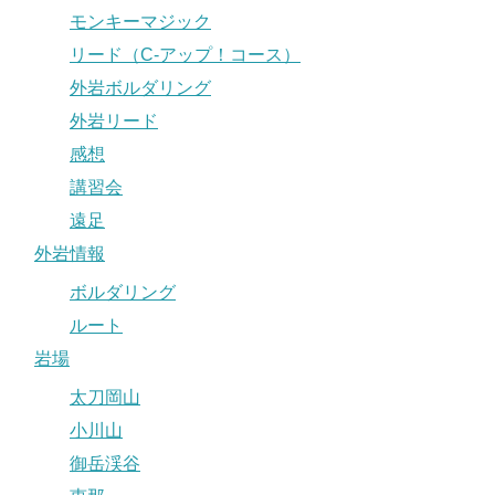
モンキーマジック
リード（C-アップ！コース）
外岩ボルダリング
外岩リード
感想
講習会
遠足
外岩情報
ボルダリング
ルート
岩場
太刀岡山
小川山
御岳渓谷