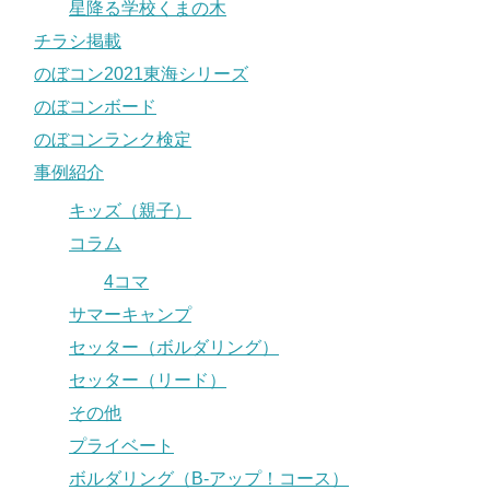
星降る学校くまの木
チラシ掲載
のぼコン2021東海シリーズ
のぼコンボード
のぼコンランク検定
事例紹介
キッズ（親子）
コラム
4コマ
サマーキャンプ
セッター（ボルダリング）
セッター（リード）
その他
プライベート
ボルダリング（B-アップ！コース）