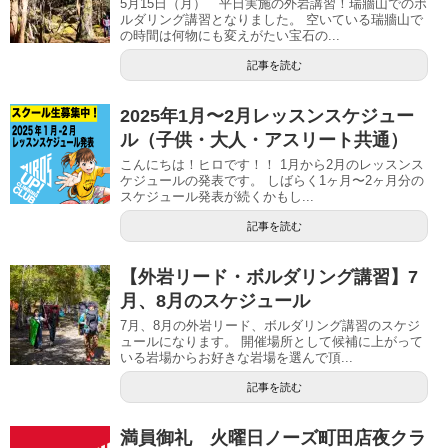
5月15日（月） 平日実施の外岩講習！瑞牆山でのボ
ルダリング講習となりました。 空いている瑞牆山で
の時間は何物にも変えがたい宝石の...
記事を読む
2025年1月〜2月レッスンスケジュー
ル（子供・大人・アスリート共通）
こんにちは！ヒロです！！ 1月から2月のレッスンス
ケジュールの発表です。 しばらく1ヶ月〜2ヶ月分の
スケジュール発表が続くかもし...
記事を読む
【外岩リード・ボルダリング講習】7
月、8月のスケジュール
7月、8月の外岩リード、ボルダリング講習のスケジ
ュールになります。 開催場所として候補に上がって
いる岩場からお好きな岩場を選んで頂...
記事を読む
満員御礼 火曜日ノーズ町田店夜クラ