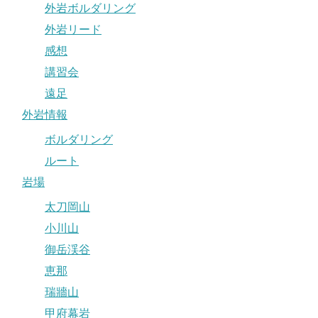
外岩ボルダリング
外岩リード
感想
講習会
遠足
外岩情報
ボルダリング
ルート
岩場
太刀岡山
小川山
御岳渓谷
恵那
瑞牆山
甲府幕岩