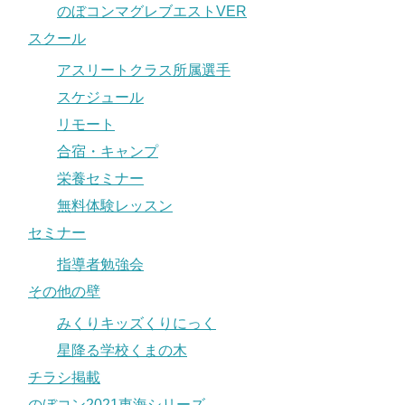
のぼコンマグレブエストVER
スクール
アスリートクラス所属選手
スケジュール
リモート
合宿・キャンプ
栄養セミナー
無料体験レッスン
セミナー
指導者勉強会
その他の壁
みくりキッズくりにっく
星降る学校くまの木
チラシ掲載
のぼコン2021東海シリーズ