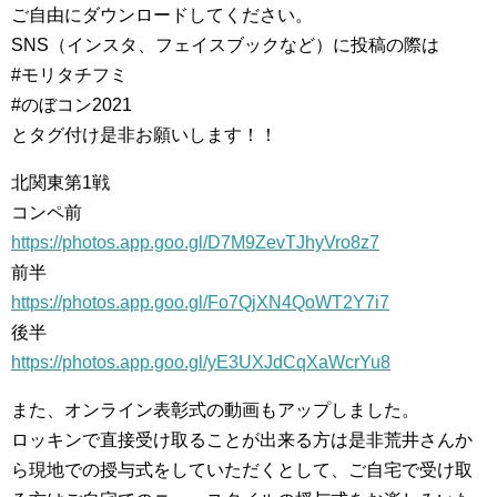
ご自由にダウンロードしてください。
SNS（インスタ、フェイスブックなど）に投稿の際は
#モリタチフミ
#のぼコン2021
とタグ付け是非お願いします！！
北関東第1戦
コンペ前
https://photos.app.goo.gl/D7M9ZevTJhyVro8z7
前半
https://photos.app.goo.gl/Fo7QjXN4QoWT2Y7i7
後半
https://photos.app.goo.gl/yE3UXJdCqXaWcrYu8
また、オンライン表彰式の動画もアップしました。
ロッキンで直接受け取ることが出来る方は是非荒井さんか
ら現地での授与式をしていただくとして、ご自宅で受け取