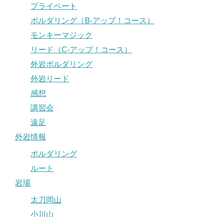
プライベート
ボルダリング（B-アップ！コース）
モンキーマジック
リード（C-アップ！コース）
外岩ボルダリング
外岩リード
感想
講習会
遠足
外岩情報
ボルダリング
ルート
岩場
太刀岡山
小川山