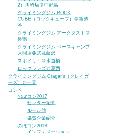
2）川崎店＠中野島
クライミングジム ROCK
CUBE（ロックキューブ）＠新越
谷
クライミングジム アークダスト＠
巣鴨
クライミングジム ベースキャンプ
入間店＠武蔵藤沢
スポドリ！＠水道橋
ロックランズ＠葛西
クライミングジム Crager's（クレイガ
ーズ）＠一関
コンペ
のぼコン2017
セッター紹介
ルール他
協賛企業紹介
のぼコン2018
インフォメーション