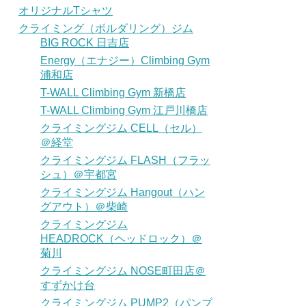
オリジナルTシャツ
クライミング（ボルダリング）ジム
BIG ROCK 日吉店
Energy（エナジー）Climbing Gym
浦和店
T-WALL Climbing Gym 新橋店
T-WALL Climbing Gym 江戸川橋店
クライミングジム CELL（セル）
＠経堂
クライミングジム FLASH（フラッ
シュ）＠宇都宮
クライミングジム Hangout（ハン
グアウト）＠柴崎
クライミングジム
HEADROCK（ヘッドロック）＠
菊川
クライミングジム NOSE町田店＠
すずかけ台
クライミングジム PUMP2（パンプ