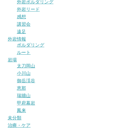
外岩ボルダリング
外岩リード
感想
講習会
遠足
外岩情報
ボルダリング
ルート
岩場
太刀岡山
小川山
御岳渓谷
恵那
瑞牆山
甲府幕岩
鳳来
未分類
治療・ケア