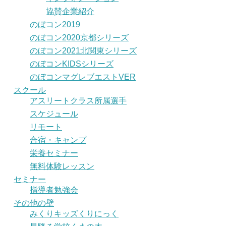
協賛企業紹介
のぼコン2019
のぼコン2020京都シリーズ
のぼコン2021北関東シリーズ
のぼコンKIDSシリーズ
のぼコンマグレブエストVER
スクール
アスリートクラス所属選手
スケジュール
リモート
合宿・キャンプ
栄養セミナー
無料体験レッスン
セミナー
指導者勉強会
その他の壁
みくりキッズくりにっく