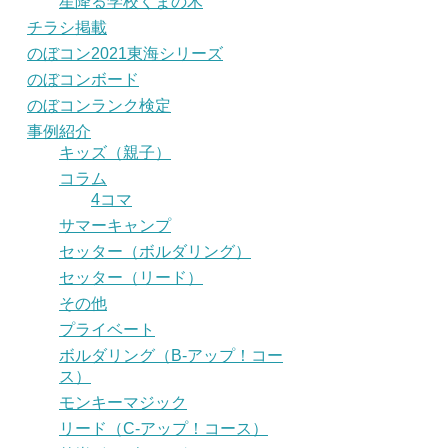
星降る学校くまの木
チラシ掲載
のぼコン2021東海シリーズ
のぼコンボード
のぼコンランク検定
事例紹介
キッズ（親子）
コラム
4コマ
サマーキャンプ
セッター（ボルダリング）
セッター（リード）
その他
プライベート
ボルダリング（B-アップ！コー
ス）
モンキーマジック
リード（C-アップ！コース）