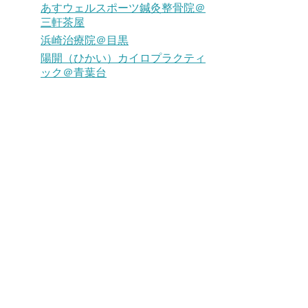
あすウェルスポーツ鍼灸整骨院＠
三軒茶屋
浜崎治療院＠目黒
陽開（ひかい）カイロプラクティ
ック＠青葉台