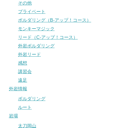
その他
プライベート
ボルダリング（B-アップ！コース）
モンキーマジック
リード（C-アップ！コース）
外岩ボルダリング
外岩リード
感想
講習会
遠足
外岩情報
ボルダリング
ルート
岩場
太刀岡山