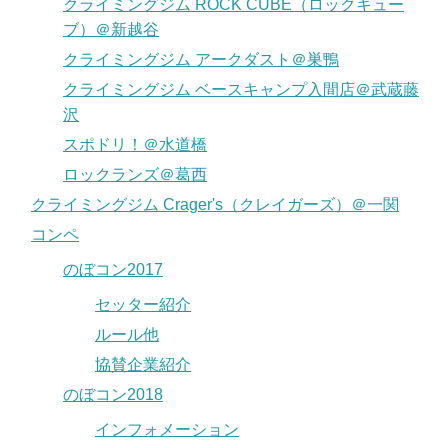
クライミングジム ROCK CUBE（ロックキュー
ブ）＠新越谷
クライミングジム アークダスト＠巣鴨
クライミングジム ベースキャンプ入間店＠武蔵藤
沢
スポドリ！＠水道橋
ロックランズ＠葛西
クライミングジム Crager's（クレイガーズ）＠一関
コンペ
のぼコン2017
セッター紹介
ルール他
協賛企業紹介
のぼコン2018
インフォメーション