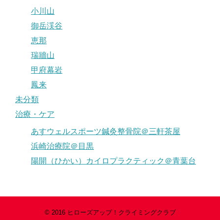
小川山
御岳渓谷
恵那
瑞牆山
甲府幕岩
鳳来
未分類
治療・ケア
あすウェルスポーツ鍼灸整骨院＠三軒茶屋
浜崎治療院＠目黒
陽開（ひかい）カイロプラクティック＠青葉台
© 2016
ヒローズアップ！クライミングクラブ