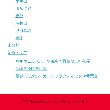
小川山
御岳渓谷
恵那
瑞牆山
甲府幕岩
鳳来
未分類
治療・ケア
あすウェルスポーツ鍼灸整骨院＠三軒茶屋
浜崎治療院＠目黒
陽開（ひかい）カイロプラクティック＠青葉台
© 2016
ヒローズアップ！クライミングクラブ