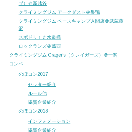
ブ）＠新越谷
クライミングジム アークダスト＠巣鴨
クライミングジム ベースキャンプ入間店＠武蔵藤
沢
スポドリ！＠水道橋
ロックランズ＠葛西
クライミングジム Crager's（クレイガーズ）＠一関
コンペ
のぼコン2017
セッター紹介
ルール他
協賛企業紹介
のぼコン2018
インフォメーション
協賛企業紹介