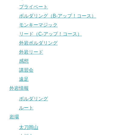
プライベート
ボルダリング（B-アップ！コース）
モンキーマジック
リード（C-アップ！コース）
外岩ボルダリング
外岩リード
感想
講習会
遠足
外岩情報
ボルダリング
ルート
岩場
太刀岡山