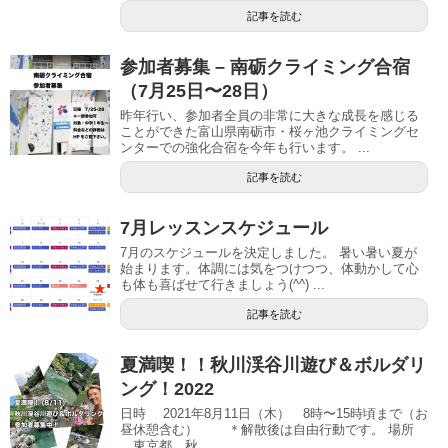
記事を読む
参加者募集 – 南砺クライミング合宿
（7月25日〜28日）
昨年行い、参加者全員の非常に大きな成長を感じる
ことができた富山県南砺市・桜ヶ池クライミングセ
ンターでの強化合宿を今年も行います。 ...
記事を読む
7月レッスンスケジュール
7月のスケジュールを決定しました。 暑い暑い夏が
始まります。体調には気をつけつつ、体動かして心
も体も喜ばせて行きましょう(^^) ...
記事を読む
夏満喫！！秋川渓谷川遊び＆ボルダリ
ング！2022
日時 2021年8月11日（木） 8時〜15時頃まで（お
昼休憩含む） ＊解散後は自由行動です。 場所
東京都 秋...