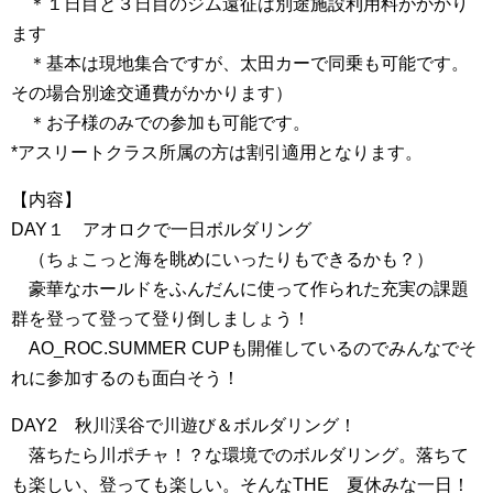
＊１日目と３日目のジム遠征は別途施設利用料がかかり
ます
＊基本は現地集合ですが、太田カーで同乗も可能です。
その場合別途交通費がかかります）
＊お子様のみでの参加も可能です。
*アスリートクラス所属の方は割引適用となります。
【内容】
DAY１ アオロクで一日ボルダリング
（ちょこっと海を眺めにいったりもできるかも？）
豪華なホールドをふんだんに使って作られた充実の課題
群を登って登って登り倒しましょう！
AO_ROC.SUMMER CUPも開催しているのでみんなでそ
れに参加するのも面白そう！
DAY2 秋川渓谷で川遊び＆ボルダリング！
落ちたら川ポチャ！？な環境でのボルダリング。落ちて
も楽しい、登っても楽しい。そんなTHE 夏休みな一日！