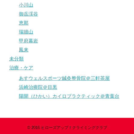
小川山
御岳渓谷
恵那
瑞牆山
甲府幕岩
鳳来
未分類
治療・ケア
あすウェルスポーツ鍼灸整骨院＠三軒茶屋
浜崎治療院＠目黒
陽開（ひかい）カイロプラクティック＠青葉台
© 2016
ヒローズアップ！クライミングクラブ