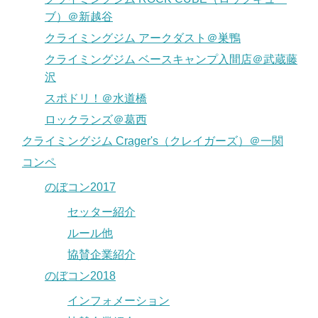
ブ）＠新越谷
クライミングジム アークダスト＠巣鴨
クライミングジム ベースキャンプ入間店＠武蔵藤
沢
スポドリ！＠水道橋
ロックランズ＠葛西
クライミングジム Crager's（クレイガーズ）＠一関
コンペ
のぼコン2017
セッター紹介
ルール他
協賛企業紹介
のぼコン2018
インフォメーション