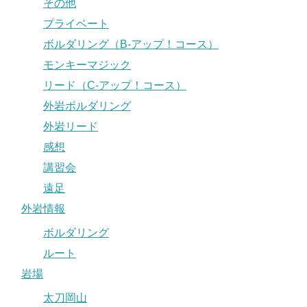
その他
プライベート
ボルダリング（B-アップ！コース）
モンキーマジック
リード（C-アップ！コース）
外岩ボルダリング
外岩リード
感想
講習会
遠足
外岩情報
ボルダリング
ルート
岩場
太刀岡山