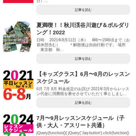
日）...
記事を読む
夏満喫！！秋川渓谷川遊び＆ボルダリ
ング！2022
日時 2021年8月11日（木） 8時〜15時頃まで（お
昼休憩含む） ＊解散後は自由行動です。 場所
東京都 秋...
記事を読む
【キッズクラス】6月〜8月のレッスン
スケジュール
6月 7月 8月 料金改定のお詫び 2021年3月からレッス
ン代金に消費税を乗せさせていただく事としまし...
記事を読む
7月〜9月レッスンスケジュール（子
供・大人・アスリート共通）
jQuery(function(){ jQuery('.faq-button').click(function()