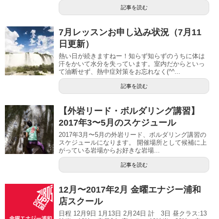
記事を読む
7月レッスンお申し込み状況（7月11
日更新）
熱い日が続きますねー！知らず知らずのうちに体は
汗をかいて水分を失っています。室内だからといっ
て油断せず、熱中症対策をお忘れなく(^^...
記事を読む
【外岩リード・ボルダリング講習】
2017年3〜5月のスケジュール
2017年3月〜5月の外岩リード、ボルダリング講習の
スケジュールになります。 開催場所として候補に上
がっている岩場からお好きな岩場...
記事を読む
12月〜2017年2月 金曜エナジー浦和
店スクール
日程 12月9日 1月13日 2月24日 計 3日 昼クラス:13