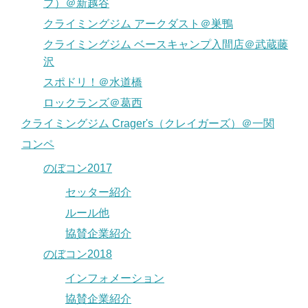
ブ）＠新越谷
クライミングジム アークダスト＠巣鴨
クライミングジム ベースキャンプ入間店＠武蔵藤
沢
スポドリ！＠水道橋
ロックランズ＠葛西
クライミングジム Crager's（クレイガーズ）＠一関
コンペ
のぼコン2017
セッター紹介
ルール他
協賛企業紹介
のぼコン2018
インフォメーション
協賛企業紹介