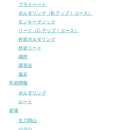
プライベート
ボルダリング（B-アップ！コース）
モンキーマジック
リード（C-アップ！コース）
外岩ボルダリング
外岩リード
感想
講習会
遠足
外岩情報
ボルダリング
ルート
岩場
太刀岡山
小川山