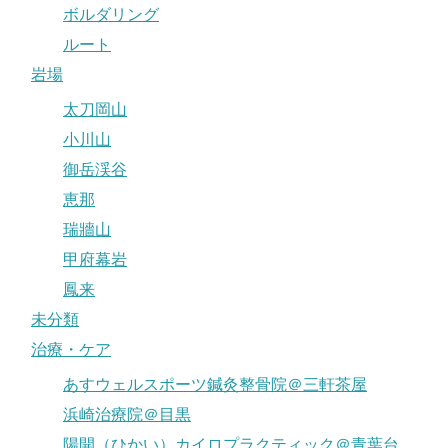
ボルダリング
ルート
岩場
太刀岡山
小川山
御岳渓谷
恵那
瑞牆山
甲府幕岩
鳳来
未分類
治療・ケア
あすウェルスポーツ鍼灸整骨院＠三軒茶屋
浜崎治療院＠目黒
陽開（ひかい）カイロプラクティック＠青葉台