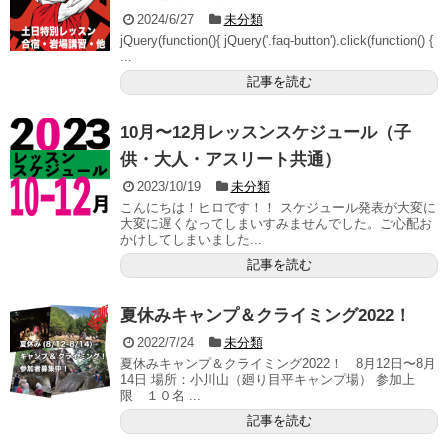
2024/6/27
未分類
jQuery(function(){ jQuery('.faq-button').click(function() {
...
記事を読む
10月〜12月レッスンスケジュール（子
供・大人・アスリート共通）
2023/10/19
未分類
こんにちは！ヒロです！！ スケジュール発表が大変に
大変に遅くなってしまいすみませんでした。ご心配お
かけしてしまいました...
記事を読む
夏休みキャンプ＆クライミング2022！
2022/7/24
未分類
夏休みキャンプ＆クライミング2022！ 8月12日〜8月
14日 場所：小川山（廻り目平キャンプ場） 参加上
限 １０名 ...
記事を読む