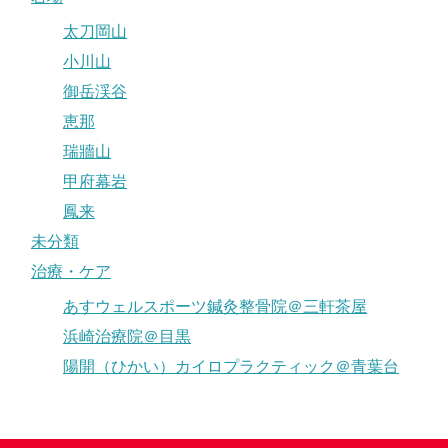
太刀岡山
小川山
御岳渓谷
恵那
瑞牆山
甲府幕岩
鳳来
未分類
治療・ケア
あすウェルスポーツ鍼灸整骨院＠三軒茶屋
浜崎治療院＠目黒
陽開（ひかい）カイロプラクティック＠青葉台