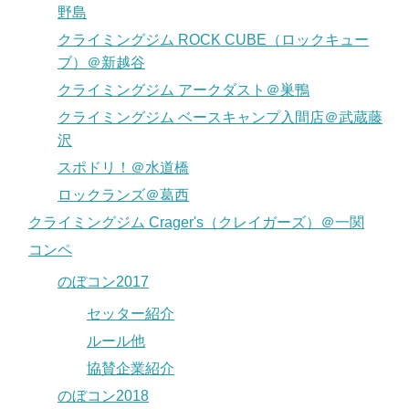
野島
クライミングジム ROCK CUBE（ロックキュー
ブ）＠新越谷
クライミングジム アークダスト＠巣鴨
クライミングジム ベースキャンプ入間店＠武蔵藤
沢
スポドリ！＠水道橋
ロックランズ＠葛西
クライミングジム Crager's（クレイガーズ）＠一関
コンペ
のぼコン2017
セッター紹介
ルール他
協賛企業紹介
のぼコン2018