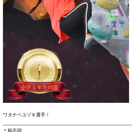
ワタナベユヅキ選手！
________________________________________________
＊順不同