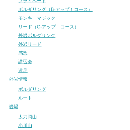
プライベート
ボルダリング（B-アップ！コース）
モンキーマジック
リード（C-アップ！コース）
外岩ボルダリング
外岩リード
感想
講習会
遠足
外岩情報
ボルダリング
ルート
岩場
太刀岡山
小川山