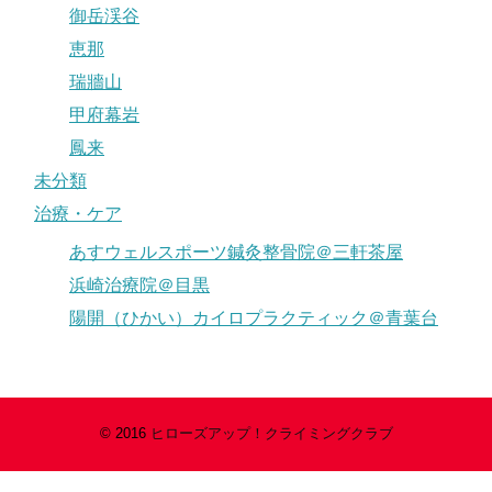
御岳渓谷
恵那
瑞牆山
甲府幕岩
鳳来
未分類
治療・ケア
あすウェルスポーツ鍼灸整骨院＠三軒茶屋
浜崎治療院＠目黒
陽開（ひかい）カイロプラクティック＠青葉台
© 2016
ヒローズアップ！クライミングクラブ