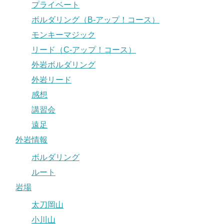
プライベート
ボルダリング（B-アップ！コース）
モンキーマジック
リード（C-アップ！コース）
外岩ボルダリング
外岩リード
感想
講習会
遠足
外岩情報
ボルダリング
ルート
岩場
太刀岡山
小川山