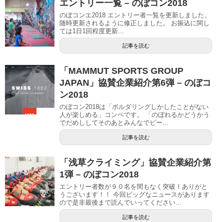
エントリー一覧 – のぼコン2018
のぼコンエ2018 エントリー者一覧を更新しました。
随時更新されるように修正しました。 お振込に関し
ては1日1回程度更新...
記事を読む
「MAMMUT SPORTS GROUP
JAPAN」協賛企業紹介第6弾 – のぼコ
ン2018
のぼコン2018は「ボルダリングしかしたことがない
人が楽しめる」コンペです。 「のぼれるかどうかう
でだめししてそのあとみんなでビー...
記事を読む
「浅草クライミング」協賛企業紹介第
1弾 – のぼコン2018
エントリー者数が９０名を間もなく突破！ありがと
うございます！！ 今回ビッグなニュースがあります
ので是非最後まで読んでいってください...
記事を読む