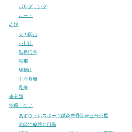
ボルダリング
ルート
岩場
太刀岡山
小川山
御岳渓谷
恵那
瑞牆山
甲府幕岩
鳳来
未分類
治療・ケア
あすウェルスポーツ鍼灸整骨院＠三軒茶屋
浜崎治療院＠目黒