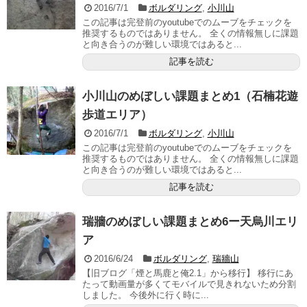
2016/7/1
ボルダリング
,
小川山
この記事は完登前のyoutubeでのムーブをチェックを
推奨するものではありません。 全くの情報無しに課題
と向き合うのが難しい環境ではあると...
記事を読む
小川山のめぼしい課題まとめ1（石楠花遊
歩道エリア）
2016/7/1
ボルダリング
,
小川山
この記事は完登前のyoutubeでのムーブをチェックを
推奨するものではありません。 全くの情報無しに課題
と向き合うのが難しい環境ではあると...
記事を読む
瑞牆のめぼしい課題まとめ6ー天烏川エリ
ア
2016/6/24
ボルダリング
,
瑞牆山
【旧ブログ「煙と馬鹿と俺2.1」から移行】 移行にあ
たって動画量が多くてモバイルで見きれないため分割
しました。 今後外に行く時に...