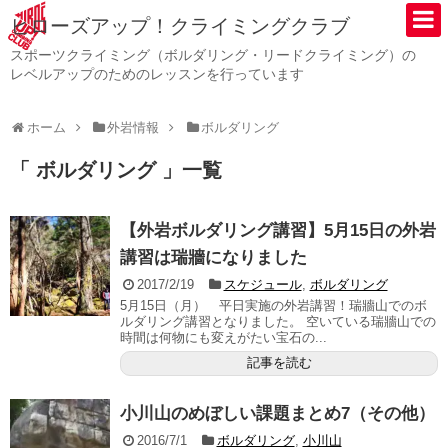
ヒローズアップ！クライミングクラブ
スポーツクライミング（ボルダリング・リードクライミング）の
レベルアップのためのレッスンを行っています
ホーム
外岩情報
ボルダリング
「 ボルダリング 」一覧
【外岩ボルダリング講習】5月15日の外岩
講習は瑞牆になりました
2017/2/19
スケジュール
,
ボルダリング
5月15日（月） 平日実施の外岩講習！瑞牆山でのボ
ルダリング講習となりました。 空いている瑞牆山での
時間は何物にも変えがたい宝石の...
記事を読む
小川山のめぼしい課題まとめ7（その他）
2016/7/1
ボルダリング
,
小川山