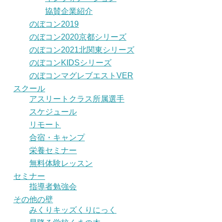
協賛企業紹介
のぼコン2019
のぼコン2020京都シリーズ
のぼコン2021北関東シリーズ
のぼコンKIDSシリーズ
のぼコンマグレブエストVER
スクール
アスリートクラス所属選手
スケジュール
リモート
合宿・キャンプ
栄養セミナー
無料体験レッスン
セミナー
指導者勉強会
その他の壁
みくりキッズくりにっく