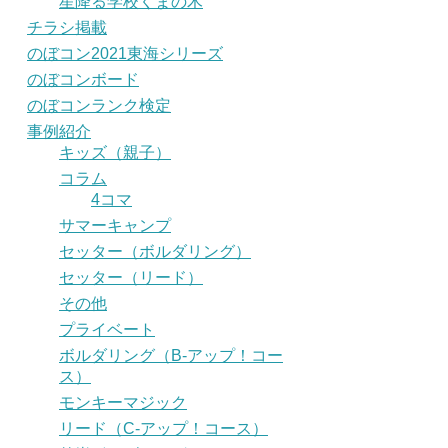
星降る学校くまの木
チラシ掲載
のぼコン2021東海シリーズ
のぼコンボード
のぼコンランク検定
事例紹介
キッズ（親子）
コラム
4コマ
サマーキャンプ
セッター（ボルダリング）
セッター（リード）
その他
プライベート
ボルダリング（B-アップ！コー
ス）
モンキーマジック
リード（C-アップ！コース）