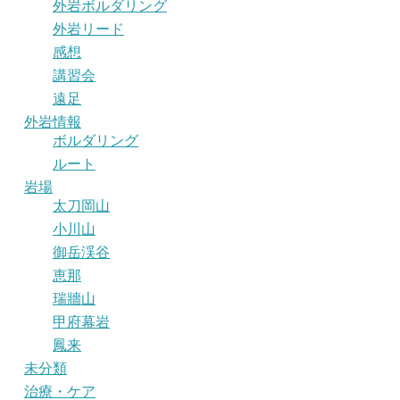
外岩ボルダリング
外岩リード
感想
講習会
遠足
外岩情報
ボルダリング
ルート
岩場
太刀岡山
小川山
御岳渓谷
恵那
瑞牆山
甲府幕岩
鳳来
未分類
治療・ケア