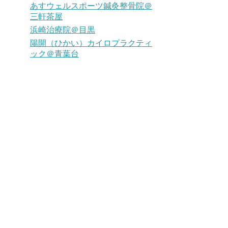
あすウェルスポーツ鍼灸整骨院＠
三軒茶屋
浜崎治療院＠目黒
陽開（ひかい）カイロプラクティ
ック＠青葉台