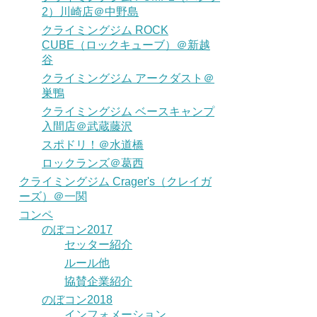
2）川崎店＠中野島
クライミングジム ROCK
CUBE（ロックキューブ）＠新越
谷
クライミングジム アークダスト＠
巣鴨
クライミングジム ベースキャンプ
入間店＠武蔵藤沢
スポドリ！＠水道橋
ロックランズ＠葛西
クライミングジム Crager's（クレイガ
ーズ）＠一関
コンペ
のぼコン2017
セッター紹介
ルール他
協賛企業紹介
のぼコン2018
インフォメーション