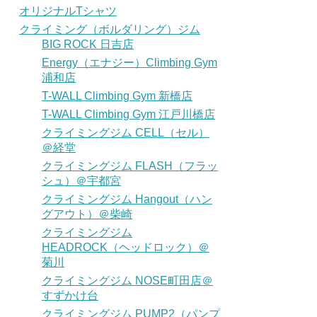
オリジナルTシャツ
クライミング（ボルダリング）ジム
BIG ROCK 日吉店
Energy（エナジー）Climbing Gym
浦和店
T-WALL Climbing Gym 新橋店
T-WALL Climbing Gym 江戸川橋店
クライミングジム CELL（セル）
＠経堂
クライミングジム FLASH（フラッ
シュ）＠宇都宮
クライミングジム Hangout（ハン
グアウト）＠柴崎
クライミングジム
HEADROCK（ヘッドロック）＠
菊川
クライミングジム NOSE町田店＠
すずかけ台
クライミングジム PUMP2（パンプ