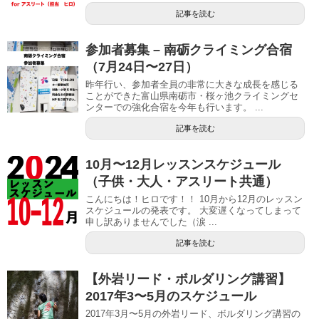
記事を読む
参加者募集 – 南砺クライミング合宿
（7月24日〜27日）
昨年行い、参加者全員の非常に大きな成長を感じる
ことができた富山県南砺市・桜ヶ池クライミングセ
ンターでの強化合宿を今年も行います。 ...
記事を読む
10月〜12月レッスンスケジュール
（子供・大人・アスリート共通）
こんにちは！ヒロです！！ 10月から12月のレッスン
スケジュールの発表です。 大変遅くなってしまって
申し訳ありませんでした（涙 ...
記事を読む
【外岩リード・ボルダリング講習】
2017年3〜5月のスケジュール
2017年3月〜5月の外岩リード、ボルダリング講習の