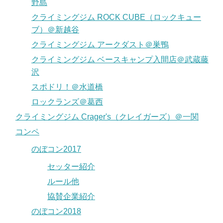
野島
クライミングジム ROCK CUBE（ロックキュー
ブ）＠新越谷
クライミングジム アークダスト＠巣鴨
クライミングジム ベースキャンプ入間店＠武蔵藤
沢
スポドリ！＠水道橋
ロックランズ＠葛西
クライミングジム Crager's（クレイガーズ）＠一関
コンペ
のぼコン2017
セッター紹介
ルール他
協賛企業紹介
のぼコン2018