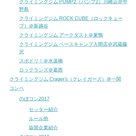
クライミングジム PUMP2（パンプ2）川崎店＠中
野島
クライミングジム ROCK CUBE（ロックキュー
ブ）＠新越谷
クライミングジム アークダスト＠巣鴨
クライミングジム ベースキャンプ入間店＠武蔵藤
沢
スポドリ！＠水道橋
ロックランズ＠葛西
クライミングジム Crager's（クレイガーズ）＠一関
コンペ
のぼコン2017
セッター紹介
ルール他
協賛企業紹介