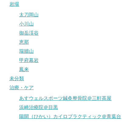
岩場
太刀岡山
小川山
御岳渓谷
恵那
瑞牆山
甲府幕岩
鳳来
未分類
治療・ケア
あすウェルスポーツ鍼灸整骨院＠三軒茶屋
浜崎治療院＠目黒
陽開（ひかい）カイロプラクティック＠青葉台