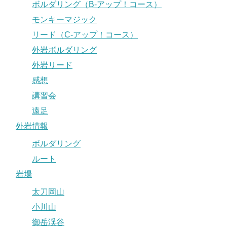
ボルダリング（B-アップ！コース）
モンキーマジック
リード（C-アップ！コース）
外岩ボルダリング
外岩リード
感想
講習会
遠足
外岩情報
ボルダリング
ルート
岩場
太刀岡山
小川山
御岳渓谷