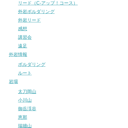
リード（C-アップ！コース）
外岩ボルダリング
外岩リード
感想
講習会
遠足
外岩情報
ボルダリング
ルート
岩場
太刀岡山
小川山
御岳渓谷
恵那
瑞牆山