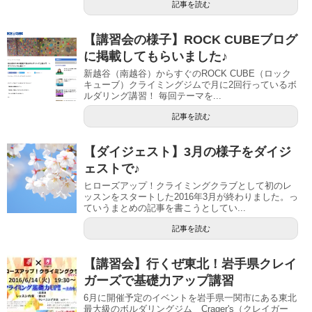
記事を読む
【講習会の様子】ROCK CUBEブログ
に掲載してもらいました♪
新越谷（南越谷）からすぐのROCK CUBE（ロック
キューブ）クライミングジムで月に2回行っているボ
ルダリング講習！ 毎回テーマを...
記事を読む
【ダイジェスト】3月の様子をダイジ
ェストで♪
ヒローズアップ！クライミングクラブとして初のレ
ッスンをスタートした2016年3月が終わりました。っ
ていうまとめの記事を書こうとしてい...
記事を読む
【講習会】行くぜ東北！岩手県クレイ
ガーズで基礎力アップ講習
6月に開催予定のイベントを岩手県一関市にある東北
最大級のボルダリングジム Crager's（クレイガー