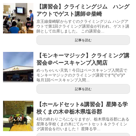
【講習会】クライミングジム ハング
アウトでゲスト講師＠柴崎
京王線柴崎駅からすぐのクライミングジム ハングア
ウトで第1回クライミング講習会が行われ、ゲスト講
師として出席しました。 この講習会...
記事を読む
【モンキーマジック】クライミング講
習会＠ベースキャンプ入間店
めっちゃいい天気！今日はベースキャンプ入間店で
モンキーマジックのクライミング講習です*\(^o^)/*
毎月1回ベースキャンプ入間...
記事を読む
【ホールドセット&講習会】星降る学
校くまの木＠栃木県塩谷郡
4月の終わりごろになりますが、栃木県塩谷郡にある
星降る学校くまの木にてルートセット＆クライミン
グ講習会を行いました！ 星降る学...