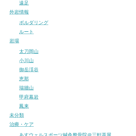
遠足
外岩情報
ボルダリング
ルート
岩場
太刀岡山
小川山
御岳渓谷
恵那
瑞牆山
甲府幕岩
鳳来
未分類
治療・ケア
あすウェルスポーツ鍼灸整骨院＠三軒茶屋