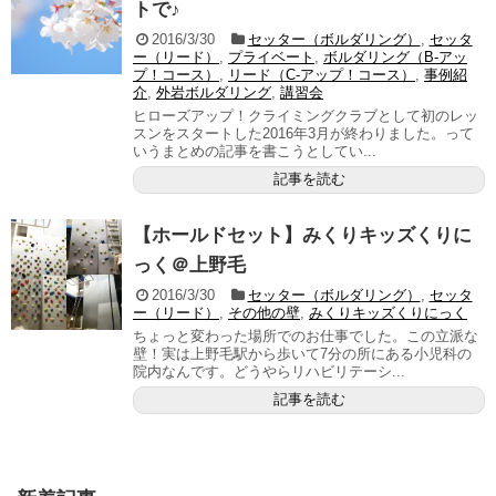
トで♪
2016/3/30
セッター（ボルダリング）
,
セッタ
ー（リード）
,
プライベート
,
ボルダリング（B-アッ
プ！コース）
,
リード（C-アップ！コース）
,
事例紹
介
,
外岩ボルダリング
,
講習会
ヒローズアップ！クライミングクラブとして初のレッ
スンをスタートした2016年3月が終わりました。って
いうまとめの記事を書こうとしてい...
記事を読む
【ホールドセット】みくりキッズくりに
っく＠上野毛
2016/3/30
セッター（ボルダリング）
,
セッタ
ー（リード）
,
その他の壁
,
みくりキッズくりにっく
ちょっと変わった場所でのお仕事でした。この立派な
壁！実は上野毛駅から歩いて7分の所にある小児科の
院内なんです。どうやらリハビリテーシ...
記事を読む