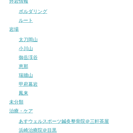
外岩情報
ボルダリング
ルート
岩場
太刀岡山
小川山
御岳渓谷
恵那
瑞牆山
甲府幕岩
鳳来
未分類
治療・ケア
あすウェルスポーツ鍼灸整骨院＠三軒茶屋
浜崎治療院＠目黒