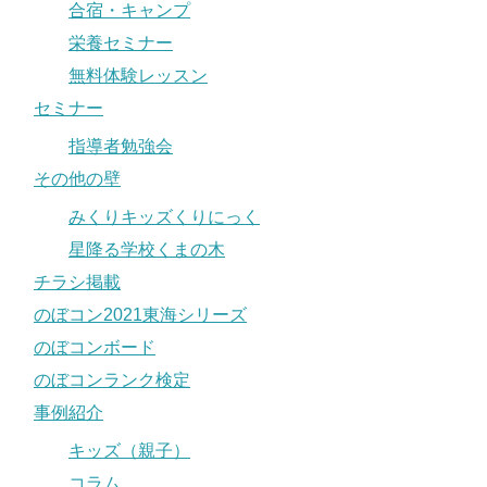
合宿・キャンプ
栄養セミナー
無料体験レッスン
セミナー
指導者勉強会
その他の壁
みくりキッズくりにっく
星降る学校くまの木
チラシ掲載
のぼコン2021東海シリーズ
のぼコンボード
のぼコンランク検定
事例紹介
キッズ（親子）
コラム