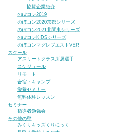
協賛企業紹介
のぼコン2019
のぼコン2020京都シリーズ
のぼコン2021北関東シリーズ
のぼコンKIDSシリーズ
のぼコンマグレブエストVER
スクール
アスリートクラス所属選手
スケジュール
リモート
合宿・キャンプ
栄養セミナー
無料体験レッスン
セミナー
指導者勉強会
その他の壁
みくりキッズくりにっく