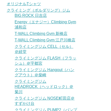
オリジナルTシャツ
クライミング（ボルダリング）ジム
BIG ROCK 日吉店
Energy（エナジー）Climbing Gym
浦和店
T-WALL Climbing Gym 新橋店
T-WALL Climbing Gym 江戸川橋店
クライミングジム CELL（セル）
＠経堂
クライミングジム FLASH（フラッ
シュ）＠宇都宮
クライミングジム Hangout（ハン
グアウト）＠柴崎
クライミングジム
HEADROCK（ヘッドロック）＠
菊川
クライミングジム NOSE町田店＠
すずかけ台
クライミングジム PUMP2（パンプ