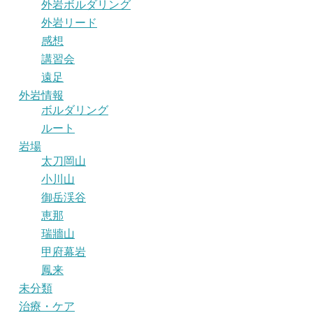
外岩ボルダリング
外岩リード
感想
講習会
遠足
外岩情報
ボルダリング
ルート
岩場
太刀岡山
小川山
御岳渓谷
恵那
瑞牆山
甲府幕岩
鳳来
未分類
治療・ケア