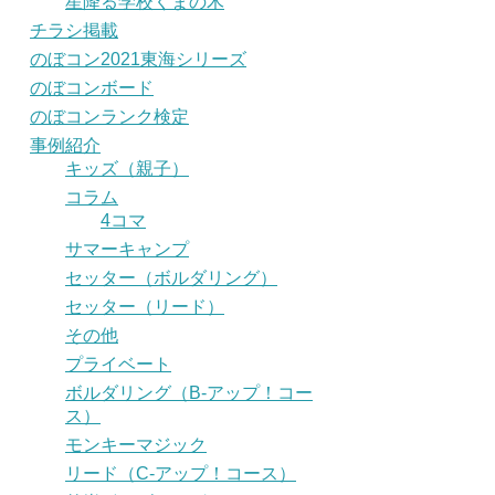
星降る学校くまの木
チラシ掲載
のぼコン2021東海シリーズ
のぼコンボード
のぼコンランク検定
事例紹介
キッズ（親子）
コラム
4コマ
サマーキャンプ
セッター（ボルダリング）
セッター（リード）
その他
プライベート
ボルダリング（B-アップ！コー
ス）
モンキーマジック
リード（C-アップ！コース）