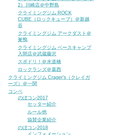
2）川崎店＠中野島
クライミングジム ROCK
CUBE（ロックキューブ）＠新越
谷
クライミングジム アークダスト＠
巣鴨
クライミングジム ベースキャンプ
入間店＠武蔵藤沢
スポドリ！＠水道橋
ロックランズ＠葛西
クライミングジム Crager's（クレイガ
ーズ）＠一関
コンペ
のぼコン2017
セッター紹介
ルール他
協賛企業紹介
のぼコン2018
インフォメーション